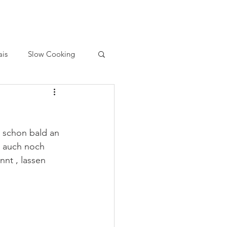
ais
Slow Cooking
t schon bald an 
r auch noch 
nt , lassen 