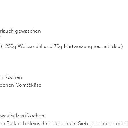
ärlauch gewaschen
l
(  250g Weissmehl und 70g Hartweizengriess ist ideal)
um Kochen
ebenen Comtékäse 
twas Salz aufkochen.
 Bärlauch kleinschneiden, in ein Sieb geben und mit ei