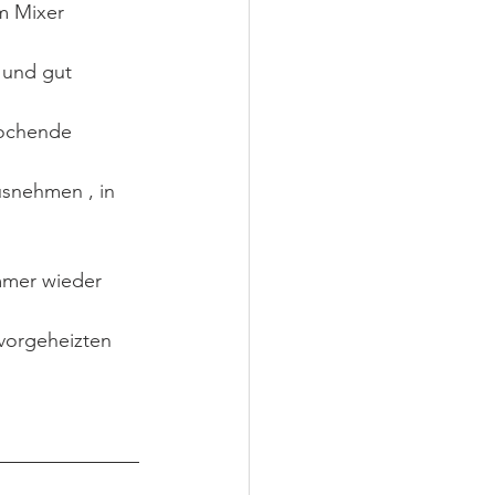
m Mixer 
 und gut 
kochende 
snehmen , in 
immer wieder 
 vorgeheizten 