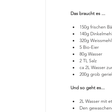
Das braucht es ...
150g frischen B
140g Dinkelmeh
320g Weissmehl 
5 Bio-Eier
80g Wasser
2 TL Salz
ca 2L Wasser z
200g grob geri
Und so geht es...
2L Wasser mit e
Den gewaschenen