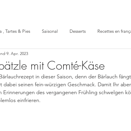
a , Tartes & Pies
Saisonal
Desserts
Recettes en franç
und
9. Apr. 2023
Apéro
gesund
festlich
Einmachen
pätzle mit Comté-Käse
 Bärlauchrezept in dieser Saison, denn der Bärlauch fäng
rt dabei seinen fein-würzigen Geschmack. Damit Ihr abe
n Erinnerungen des vergangenen Frühling schwelgen kön
lemlos einfrieren.