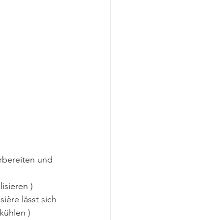
     Einmachgläsern sterilisieren )
e patissière lässt sich
      vorbereiten und tiefkühlen )