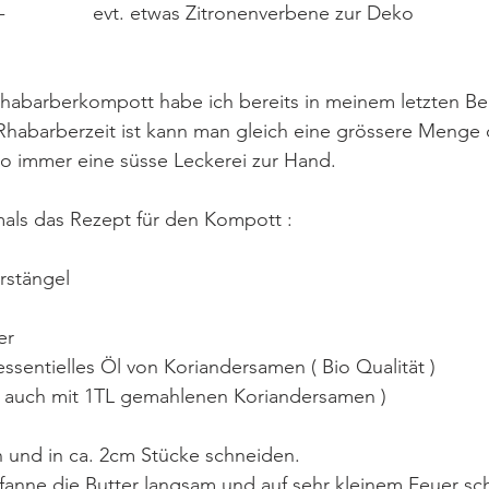
                                 -                evt. etwas Zitronenverbene zur Deko
habarberkompott habe ich bereits in meinem letzten Bei
habarberzeit ist kann man gleich eine grössere Menge 
o immer eine süsse Leckerei zur Hand.
als das Rezept für den Kompott :
erstängel
er
n  essentielles Öl von Koriandersamen ( Bio Qualität )
        ( es geht auch mit 1TL gemahlenen Koriandersamen )
n und in ca. 2cm Stücke schneiden.
 Pfanne die Butter langsam und auf sehr kleinem Feuer sc