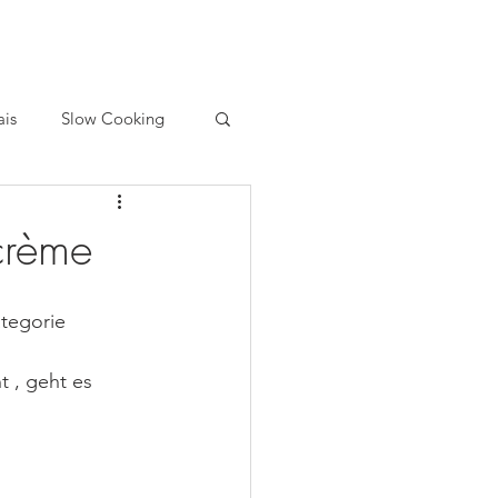
ais
Slow Cooking
crème
tegorie 
 , geht es 