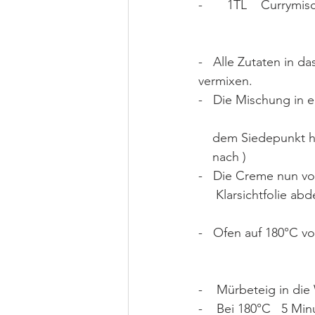
-       1TL    Currymi
-   Alle Zutaten in 
vermixen.
-   Die Mischung in
    dem Siedepunkt
    nach )
-   Die Creme nun v
     Klarsichtfolie
-   Ofen auf 180°C vo
-    Mürbeteig in d
-    Bei 180°C   5 M