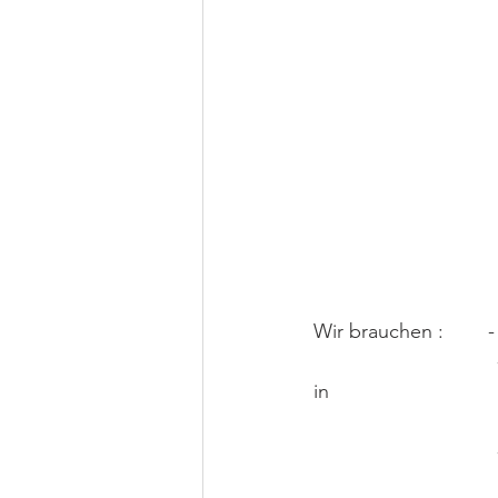
Wir brauchen :        -
                                 -    400g    Rhabarberkompott       ( lässt sich sehr gut vorbereiten und 
in  