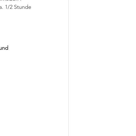
. 1/2 Stunde  
nd     