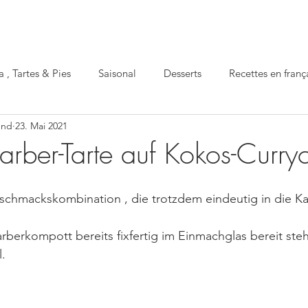
a , Tartes & Pies
Saisonal
Desserts
Recettes en franç
und
23. Mai 2021
Apéro
gesund
festlich
Einmachen
arber-Tarte auf Kokos-Curry
schmackskombination , die trotzdem eindeutig in die Ka
erkompott bereits fixfertig im Einmachglas bereit steht
l.