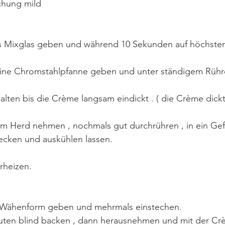
schung mild
das Mixglas geben und während 10 Sekunden auf höchster
 eine Chromstahlpfanne geben und unter ständigem Rühr
 halten bis die Crème langsam eindickt . ( die Crème dick
om Herd nehmen , nochmals gut durchrühren , in ein Gef
 abdecken und auskühlen lassen.
rheizen.
ie Wähenform geben und mehrmals einstechen.
inuten blind backen , dann herausnehmen und mit der Cr