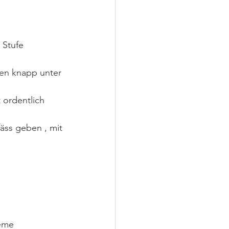
 Stufe 
en knapp unter 
t ordentlich
äss geben , mit
ème  