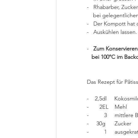
-   Rhabarber, Zucke
    bei gelegentli
-   Der Kompott hat d
-   Auskühlen lassen.
-   
Zum Konservieren 
   bei 100°C im Back
Das Rezept für Pâtis
-    2,5dl     Kokosmi
-       2EL    Mehl
-          3     mittlere
-     30g      Zucker
-          1     ausgek