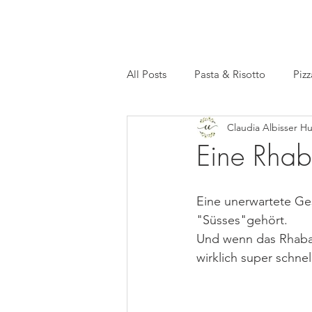
All Posts
Pasta & Risotto
Pizz
Claudia Albisser H
Basics
Meal Prep
Facts
Eine Rhab
Eine unerwartete Ge
"Süsses"gehört.
Und wenn das Rhabarb
wirklich super schnel