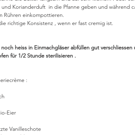
r und Korianderduft  in die Pfanne geben und während ca
chem Rühren einkompottieren.
ie richtige Konsistenz , wenn er fast cremig ist.
noch heiss in Einmachgläser abfüllen gut verschliessen u
ofen für 1/2 Stunde sterilisieren .
seriecrème :
lch
 Bio-Eier
ratzte Vanilleschote