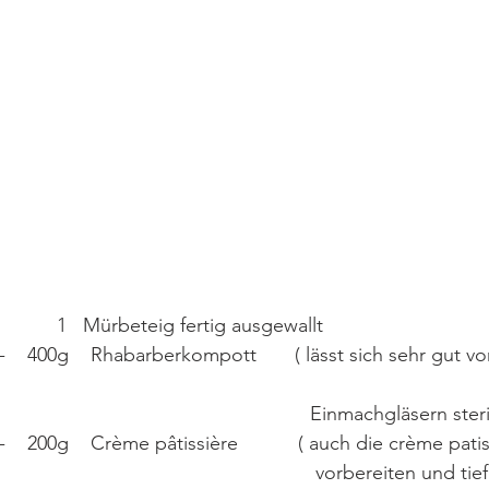
           1   Mürbeteig fertig ausgewallt
                                                                                     
                                 -    200g    Crème pâtissière           ( auch die crèm
                                                                                     