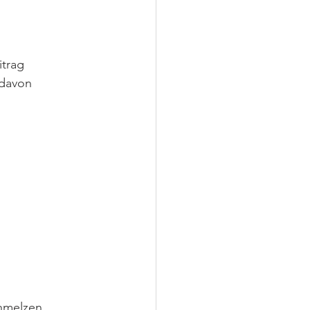
trag 
davon 
hmelzen .