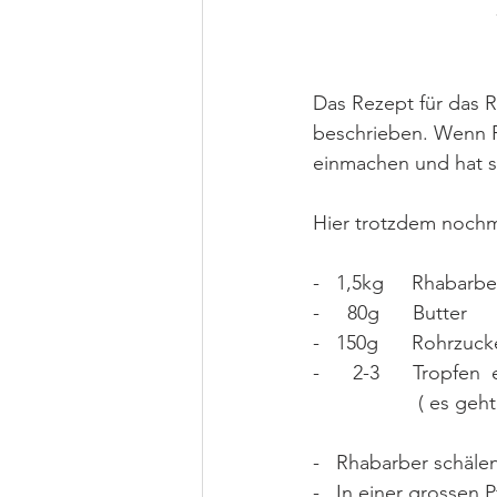
Das Rezept für das R
beschrieben. Wenn R
einmachen und hat s
Hier trotzdem nochm
-   1,5kg     Rhabarb
-     80g      Butter
-   150g      Rohrzuck
-      2-3      Tropfe
           
-   Rhabarber schäle
-   In einer grossen