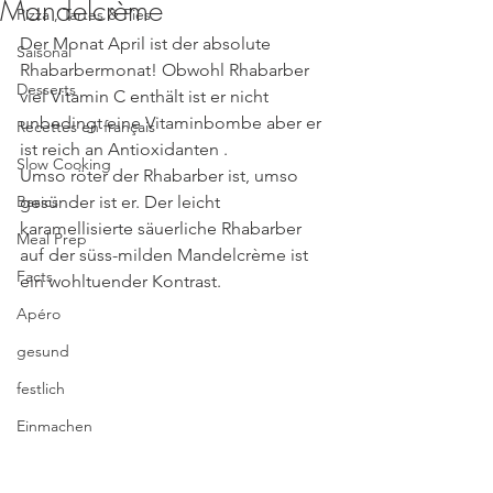
Mandelcrème
Pizza , Tartes & Pies
Der Monat April ist der absolute 
Saisonal
Rhabarbermonat! Obwohl Rhabarber 
Desserts
viel Vitamin C enthält ist er nicht 
unbedingt eine Vitaminbombe aber er 
Recettes en français
ist reich an Antioxidanten .
Slow Cooking
Umso röter der Rhabarber ist, umso 
Basics
gesünder ist er. Der leicht 
karamellisierte säuerliche Rhabarber 
Meal Prep
auf der süss-milden Mandelcrème ist 
Facts
ein wohltuender Kontrast.
Apéro
gesund
festlich
Einmachen