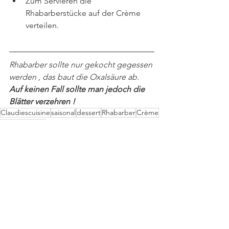
Zum Servieren die 
Rhabarberstücke auf der Crème 
verteilen.
Rhabarber sollte nur gekocht gegessen 
werden , das baut die Oxalsäure ab. 
Auf keinen Fall sollte man jedoch die 
Blätter verzehren !
Claudiescuisine
saisonal
dessert
Rhabarber
Crème
Mandelcrème
Saisonal
Desserts
Alle ansehen