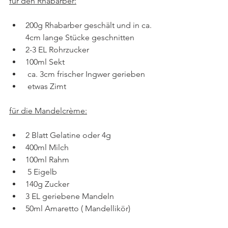
für den Rhabarber:
200g Rhabarber geschält und in ca. 
4cm lange Stücke geschnitten
2-3 EL Rohrzucker
100ml Sekt
 ca. 3cm frischer Ingwer gerieben
 etwas Zimt
für die Mandelcrème:
2 Blatt Gelatine oder 4g
400ml Milch
100ml Rahm
 5 Eigelb
140g Zucker
3 EL geriebene Mandeln 
50ml Amaretto ( Mandellikör) 