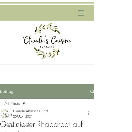
Beitrag
All Posts
Claudia Albisser Hund
All Posts
20. Apr. 2024
Gratinierter Rhabarber auf
Pasta & Risotto