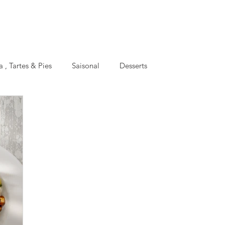
a , Tartes & Pies
Saisonal
Desserts
oking
Basics
Meal Prep
Facts
Apéro
hen