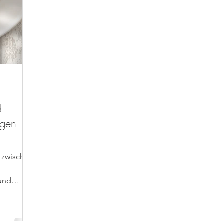
d
igen
e
 und
m...