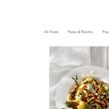
All Posts
Pasta & Risotto
Pizz
Recettes en français
Slow Co
gesund
festlich
Einmac