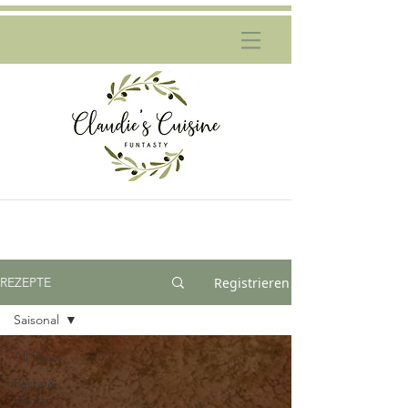
Registrieren
REZEPTE
Saisonal
All Posts
Pasta &
Risotto