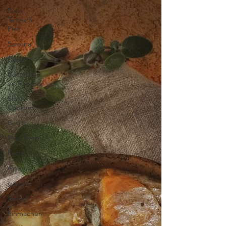
Pizza ,
Tartes &
Pies
Saisonal
Desserts
Recettes
en français
Slow
Cooking
Basics
Meal Prep
Facts
Apéro
gesund
festlich
Einmachen