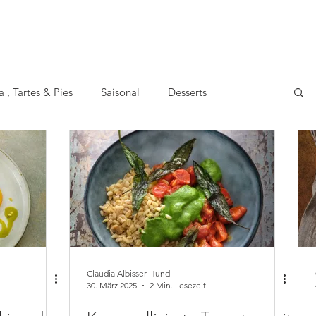
a , Tartes & Pies
Saisonal
Desserts
oking
Basics
Meal Prep
Facts
Apéro
hen
Claudia Albisser Hund
30. März 2025
2 Min. Lesezeit