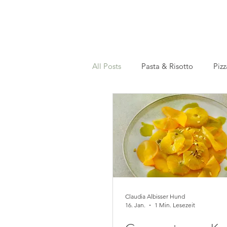
All Posts
Pasta & Risotto
Pizz
Recettes en français
Slow Co
gesund
festlich
Einmac
Claudia Albisser Hund
16. Jan.
1 Min. Lesezeit