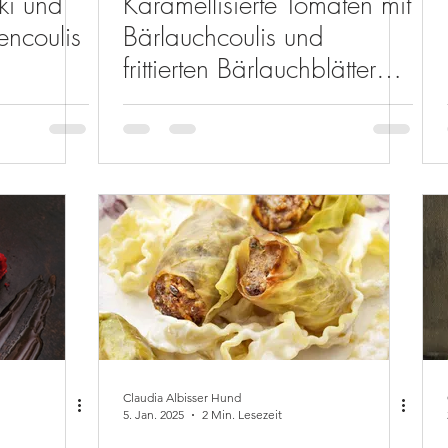
ki und
Karamellisierte Tomaten mit
encoulis
Bärlauchcoulis und
frittierten Bärlauchblättern
auf Weizenrisotto
Claudia Albisser Hund
5. Jan. 2025
2 Min. Lesezeit