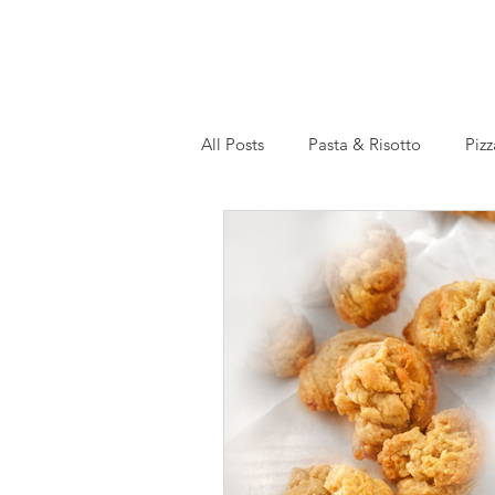
All Posts
Pasta & Risotto
Pizz
Recettes en français
Slow Co
gesund
festlich
Einmac