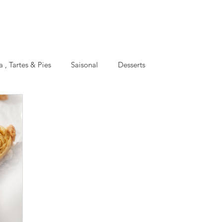
a , Tartes & Pies
Saisonal
Desserts
oking
Basics
Meal Prep
Facts
Apéro
hen