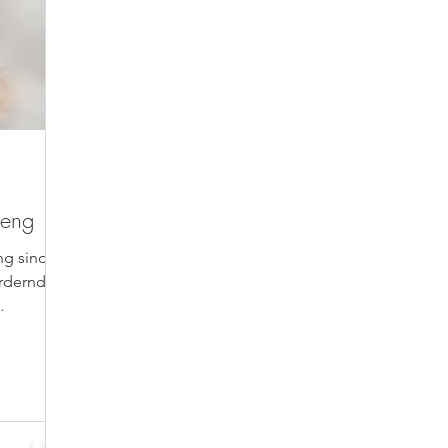
seng
ng sind
ördernde
es...