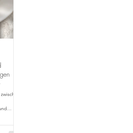
d
igen
e
 und
m...