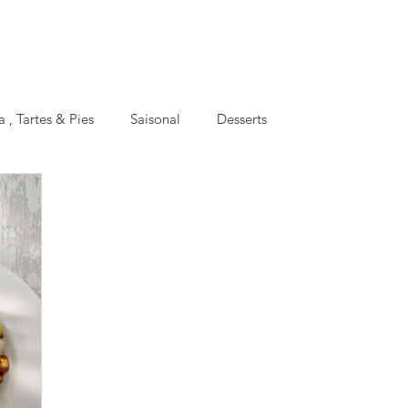
a , Tartes & Pies
Saisonal
Desserts
oking
Basics
Meal Prep
Facts
Apéro
hen