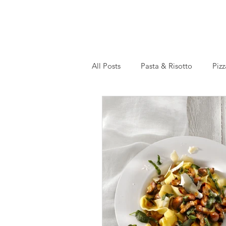
All Posts
Pasta & Risotto
Pizz
Recettes en français
Slow Co
gesund
festlich
Einmac