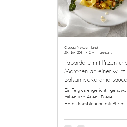
Claudia Albisser Hund
20. Nov. 2021
2 Min. Lesezeit
Papardelle mit Pilzen un
Maronen an einer würz
BalsamicoKaramellsauc
Ein Teigwarengericht irgendwo zwischen
Italien und Asien . Diese
Herbstkombination mit Pilzen
Maronen verbindet sich in eine