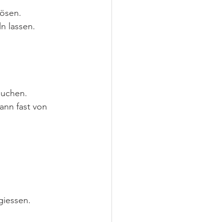
lösen.
n lassen.
auchen.
ann fast von 
giessen.