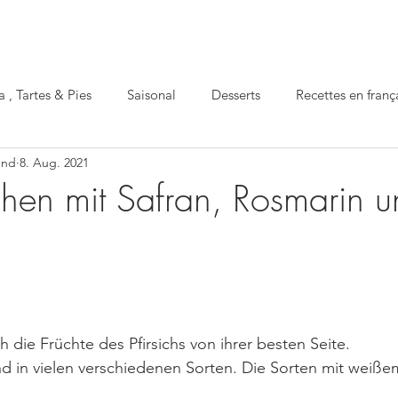
a , Tartes & Pies
Saisonal
Desserts
Recettes en franç
und
8. Aug. 2021
Apéro
gesund
festlich
Einmachen
uchen mit Safran, Rosmarin 
 die Früchte des Pfirsichs von ihrer besten Seite. 
nd in vielen verschiedenen Sorten. Die Sorten mit weiß