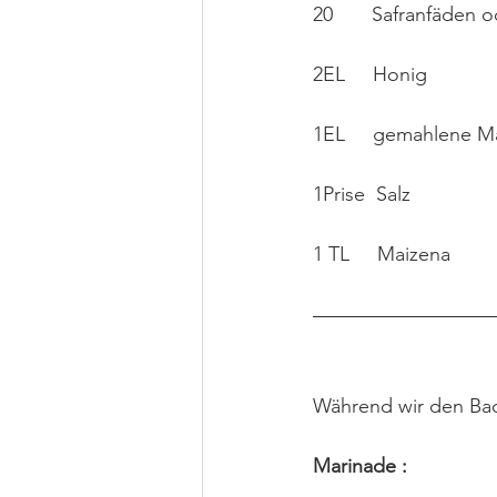
20       Safranfäden
2EL     Honig
1EL     gemahlene M
1Prise  Salz
1 TL     Maizena
Während wir den Bac
Marinade :  