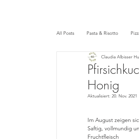
All Posts
Pasta & Risotto
Pizz
Claudia Albisser H
Basics
Meal Prep
Facts
Pfirsichk
Honig
Aktualisiert:
20. Nov. 2021
Im August zeigen sich
Saftig, vollmundig u
Fruchtfleisch