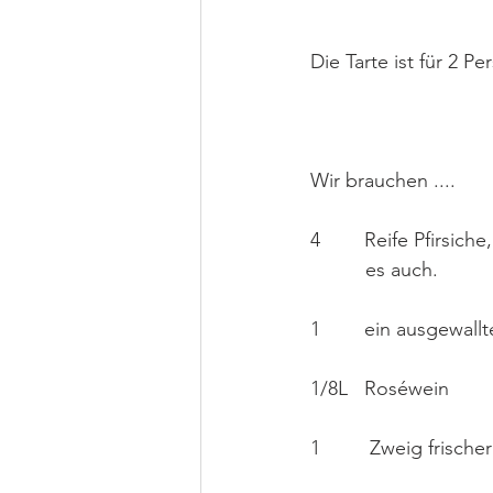
Die Tarte ist für 2 
Wir brauchen ....
4        Reife Pfirsi
          es auch.
1        ein ausgewall
1/8L   Roséwein  
1         Zweig frisc