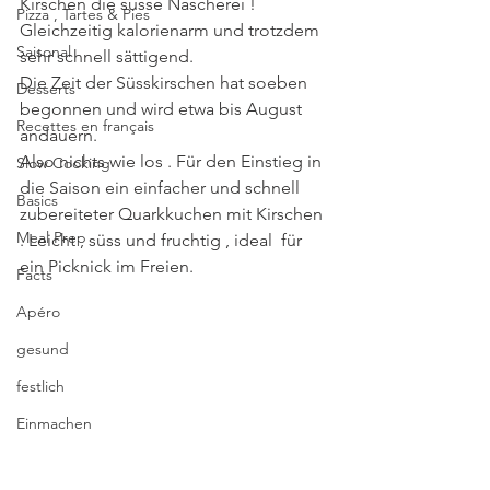
Kirschen die süsse Nascherei ! 
Pizza , Tartes & Pies
Gleichzeitig kalorienarm und trotzdem 
Saisonal
sehr schnell sättigend.
Die Zeit der Süsskirschen hat soeben 
Desserts
begonnen und wird etwa bis August 
Recettes en français
andauern. 
Also nichts wie los . Für den Einstieg in 
Slow Cooking
die Saison ein einfacher und schnell 
Basics
zubereiteter Quarkkuchen mit Kirschen 
Meal Prep
. Leicht , süss und fruchtig , ideal  für 
ein Picknick im Freien.
Facts
Apéro
gesund
festlich
Einmachen