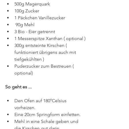
500g Magerquark
100g Zucker
1 Päckchen Vanillezucker
 90g Mehl
3 Bio - Eier getrennt
1 Messerspitze Xanthan ( optional )
300g entsteinte Kirschen ( 
funktioniert übrigens auch mit 
tiefgekühlten )
Puderzucker zum Bestreuen ( 
optional)
So geht es ...
Den Ofen auf 180°Celsius 
vorheizen.
Eine 20cm Springform einfetten.
Mehl in eine Schale geben und 
die Kirschen gut darin 