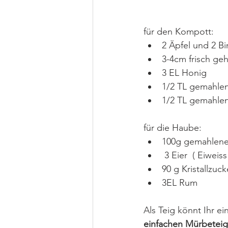
für den Kompott:
2 Äpfel und 2 Bi
3-4cm frisch ge
3 EL Honig
1/2 TL gemahlen
1/2 TL gemahle
für die Haube:
100g gemahlen
 3 Eier  ( Eiwei
90 g Kristallzuck
3EL Rum
Als Teig könnt Ihr ei
einfachen Mürbeteig