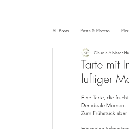
All Posts
Pasta & Risotto
Pizz
Claudia Albisser H
Basics
Meal Prep
Facts
Tarte mit 
luftiger 
Eine Tarte, die fruchtig
Der ideale Moment  
Zum Frühstück aber 
Für meine Schweizer 