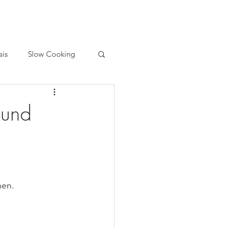
ais
Slow Cooking
 und
                 
hen.