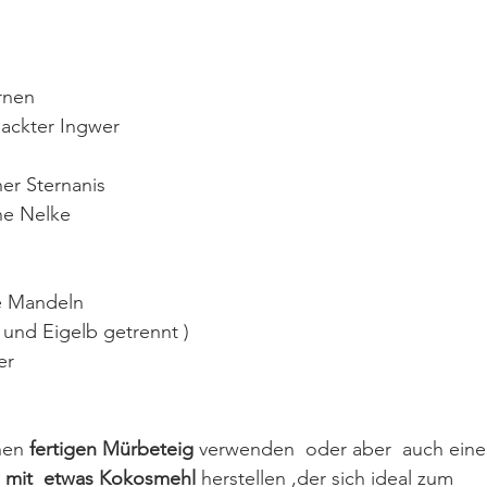
rnen
hackter Ingwer
er Sternanis
ne Nelke
e Mandeln
ss und Eigelb getrennt )
er
nen 
fertigen Mürbeteig
 verwenden  oder aber  auch ein
 mit  etwas Kokosmehl
 herstellen ,der sich ideal zum