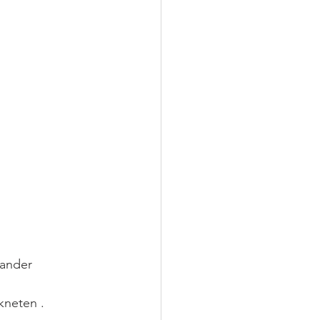
ander 
kneten .