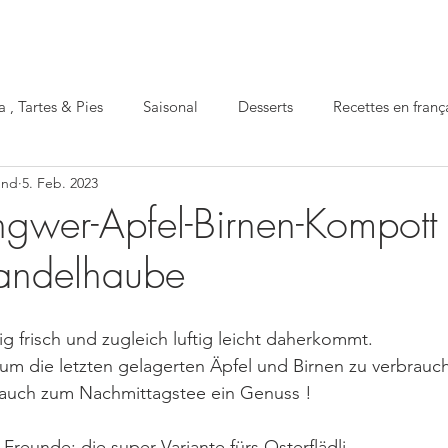
a , Tartes & Pies
Saisonal
Desserts
Recettes en franç
und
5. Feb. 2023
Apéro
gesund
festlich
Einmachen
Ingwer-Apfel-Birnen-Kompott
Mandelhaube
 frisch und zugleich luftig leicht daherkommt.                    
um die letzten gelagerten Äpfel und Birnen zu verbrauc
auch zum Nachmittagstee ein Genuss !
Freunde: die super Variante fürs Osterflädli