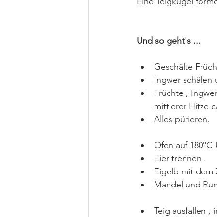
Eine Teigkugel form
Und so geht's ...
Geschälte Früch
Ingwer schälen 
Früchte , Ingwe
mittlerer Hitze 
Alles pürieren.
Ofen auf 180°C 
Eier trennen .
Eigelb mit dem 
Mandel und Rum
Teig ausfallen 