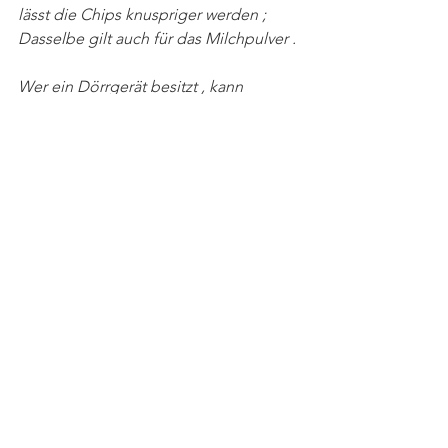
lässt die Chips knuspriger werden ; 
Dasselbe gilt auch für das Milchpulver .
Wer ein Dörrgerät besitzt , kann 
natürlich dieses benutzen .
Claudiescuisine
saisonal
Apéro
Topinambur
Cracker
Chips
Gemüsechips
Saisonal
Apéro
Meal Prep
Alle ansehen
Aktuelle Beiträge