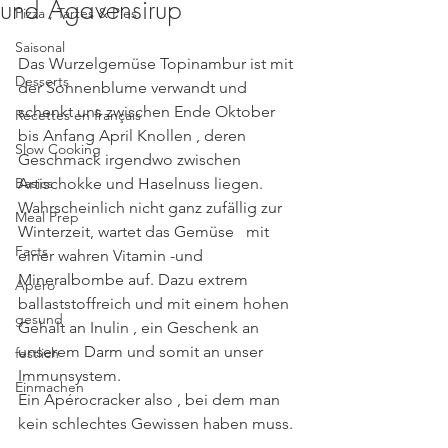
und Agavensirup
Pizza , Tartes & Pies
Saisonal
Das Wurzelgemüse Topinambur ist mit 
Desserts
der Sonnenblume verwandt und 
schenkt uns zwischen Ende Oktober 
Recettes en français
bis Anfang April Knollen , deren 
Slow Cooking
Geschmack irgendwo zwischen 
Basics
Artischokke und Haselnuss liegen. 
Wahrscheinlich nicht ganz zufällig zur 
Meal Prep
Winterzeit, wartet das Gemüse   mit 
Facts
einer wahren Vitamin -und 
Mineralbombe auf. Dazu extrem 
Apéro
ballaststoffreich und mit einem hohen 
gesund
Gehalt an Inulin , ein Geschenk an 
unserem Darm und somit an unser 
festlich
Immunsystem.
Einmachen
Ein Apérocracker also , bei dem man 
kein schlechtes Gewissen haben muss.